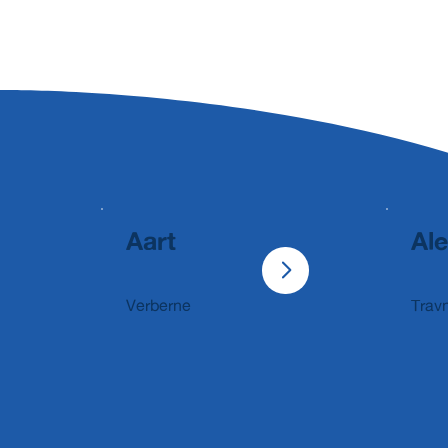
Aart
Al
Verberne
Trav