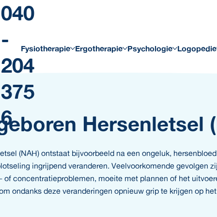
040
-
Fysiotherapie
Ergotherapie
Psychologie
Logopedie
204
375
6
geboren Hersenletsel 
tsel (NAH) ontstaat bijvoorbeeld na een ongeluk, hersenbloedi
lotseling ingrijpend veranderen. Veelvoorkomende gevolgen zij
of concentratieproblemen, moeite met plannen of het uitvoere
om ondanks deze veranderingen opnieuw grip te krijgen op het 