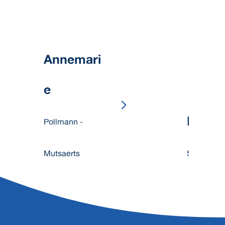
Annemari
e
Brigit
Pollmann -
Mutsaerts
Senft