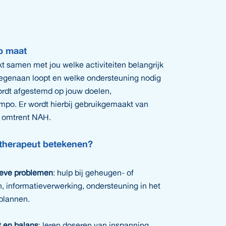
p maat
kt samen met jou welke activiteiten belangrijk
e tegenaan loopt en welke ondersteuning nodig
ordt afgestemd op jouw doelen,
mpo. Er wordt hierbij gebruikgemaakt van
en omtrent NAH.
therapeut betekenen?
eve problemen
: hulp bij geheugen- of
 informatieverwerking, ondersteuning in het
plannen.
 en balans
: leren doseren van inspanning,