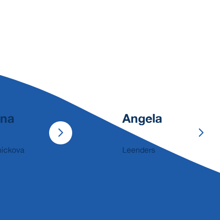
ena
Angela
nickova
Leenders