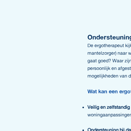
Ondersteunin
De ergotherapeut ki
mantelzorger) naar wa
gaat goed? Waar zijn
persoonlijk en afge
mogelijkheden van de
Wat kan een ergo
Veilig en zelfstandig
woningaanpassingen,
Ondersteuning bij da