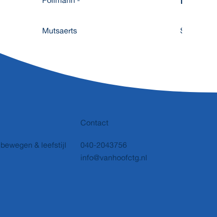
Pollmann -
Mutsaerts
Senft
Contact
bewegen & leefstijl
040-2043756
info@vanhoofctg.nl