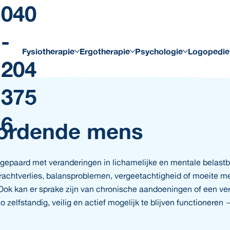
040
-
Fysiotherapie
Ergotherapie
Psychologie
Logopedie
204
375
6
ordende mens
gepaard met veranderingen in lichamelijke en mentale belast
krachtverlies, balansproblemen, vergeetachtigheid of moeite me
Ook kan er sprake zijn van chronische aandoeningen of een ver
zelfstandig, veilig en actief mogelijk te blijven functioneren — 