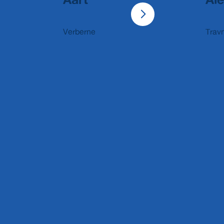
Verberne
Trav