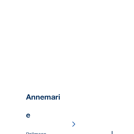
Annemari
e
Brigit