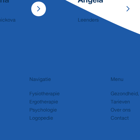
nickova
Leenders
Navigatie
Menu
Fysiotherapie
Gezondheid, 
Ergotherapie
Tarieven
Psychologie
Over ons
Logopedie
Contact