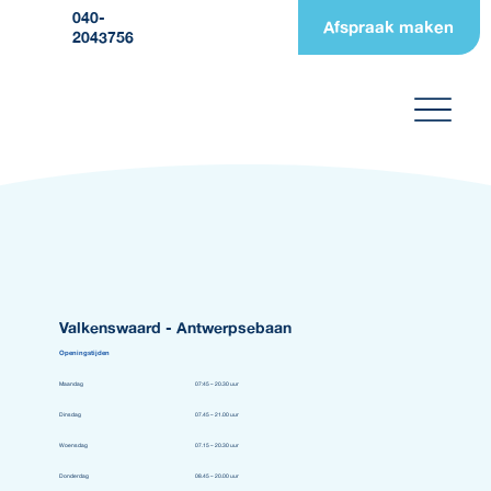
040-
Afspraak maken
2043756
Valkenswaard - Antwerpsebaan
Openingstijden
Maandag
07:45 – 20.30 uur
Dinsdag
07.45 – 21.00 uur
Woensdag
07.15 – 20.30 uur
Donderdag
08.45 – 20.00 uur