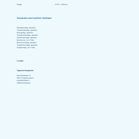
Vrijdag
07.45 – 18.00 uur
Aangepaste openingstijden feestdagen
Nieuwjaarsdag - gesloten
Tweede paasdag - gesloten
Koningsdag - gesloten
Tweede pinkerdag - gesloten
Hemelvaartsdag - gesloten
Kerstavond - tot 17:00u
Eerste kerstdag - gesloten
Tweede kerstdag - gesloten
Oudjaarsdag - tot 17:00u
Locatie
Tegenover Kempenhof
Antwerpsebaan 10
5554 JV Valkenswaard
tel: (040) 2049474
info@vanhoofctg.nl