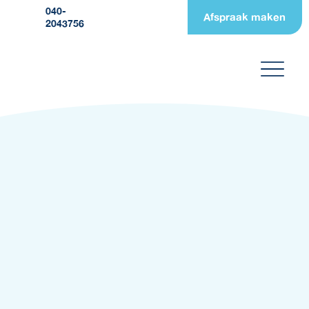
040-
Afspraak maken
2043756