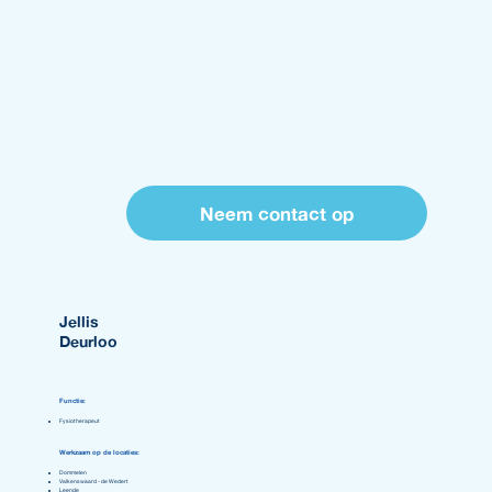
Neem contact op
Jellis
Deurloo
Functie:
Fysiotherapeut
Werkzaam op de locaties:
Dommelen
Valkenswaard - de Wedert
Leende