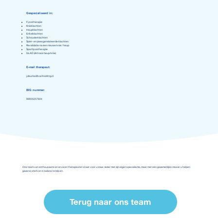
Gespecialiseerd in:
Fysiotherapie
Knieklachten
Heupklachten
Enkelklachten
Schouderklachten
Spier- en peesgerelateerde klachten
Revalidatie na een nieuwe knie / heup
Sportfysiotherapie
GLA:D (Artrose heup/knie)
E-mail therapeut:
j.deurloo@vanhoofctg.nl
BIG nummer:
99935257604
Ons team van enthousiaste en ervaren therapeuten staat voor u klaar. Ieder met zijn eigen specialisme, maar met één gezamenlijke missie: u helpen
gezond, sterk en in balans te blijven.
Terug naar ons team