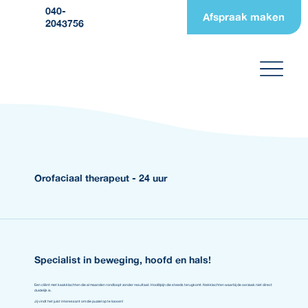
040-
Afspraak maken
2043756
Orofaciaal therapeut - 24 uur
Specialist in beweging, hoofd en hals!
Een cliënt met kaakklachten die al maanden rondloopt zonder resultaat. Hoofdpijn die steeds terugkomt. Nekklachten waarbij de oorzaak niet direct
duidelijk is.
Jij vindt het juist interessant om die puzzel op te lossen!