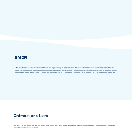
EMDR
EMDR staat voor Eye Movement Desensitization and Reprocessing en is een bewezen effectieve behandelmethode voor mensen die last blijven
houden van ingrijpende of traumatische gebeurtenissen. Bij EMDR wordt de herinnering aan de gebeurtenis opgeroepen, terwijl de aandacht tegelijk
wordt afgeleid door prikkels, zoals oogbewegingen of geluiden. Dit helpt om de emotionele lading van de herinnering te verminderen en deze op een
andere manier te verwerken.
Ontmoet ons team
Ons team van enthousiaste en ervaren therapeuten staat voor u klaar. Ieder met zijn eigen specialisme, maar met één gezamenlijke missie: u helpen
gezond, sterk en in balans te blijven.