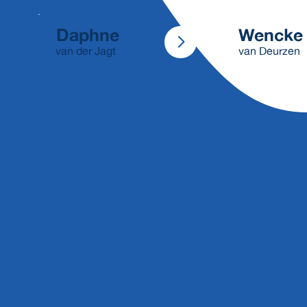
Daphne
Wencke
van der Jagt
van Deurzen