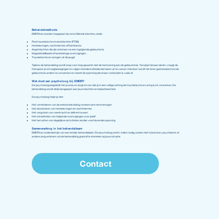
Behandelmethode
EMDR kan worden toegepast bij verschillende klachten, zoals:
Posttraumatische stressklachten (PTSS)
Herbelevingen, nachtmerries of flashbacks
Angstklachten die zijn ontstaan na een ingrijpende gebeurtenis
Negatief zelfbeeld of hardnekkige overtuigingen
Traumatische ervaringen uit de jeugd
Tijdens de behandeling wordt stap voor stap gewerkt met de herinnering aan de gebeurtenis. Terwijl je hieraan denkt, vraagt de
therapeut je om oogbewegingen te volgen of andere afleidende taken uit te voeren. Hierdoor wordt het brein gestimuleerd om de
gebeurtenis anders te verwerken en neemt de spanning die eraan verbonden is vaak af.
Wat doet een psycholoog bij EMDR?
De psycholoog begeleidt het proces en zorgt ervoor dat je in een veilige setting de traumatische ervaring kunt verwerken. De
behandeling wordt altijd aangepast aan jouw klachten en belastbaarheid.
De psycholoog helpt je met:
Het verminderen van de emotionele lading rondom nare herinneringen
Het doorbreken van herbelevingen en nachtmerries
Het vergroten van veerkracht en zelfvertrouwen
Het ontwikkelen van helpende overtuigingen over jezelf
Het hervatten van dagelijkse activiteiten zonder voortdurende spanning
Samenwerking in het behandelteam
EMDR kan onderdeel zijn van een breder behandelplan. De psycholoog werkt, indien nodig, samen met huisartsen, psychiaters of
andere zorgverleners om de behandeling goed af te stemmen op jouw situatie.
Contact