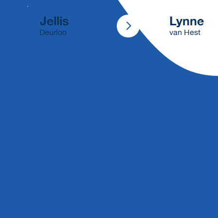
Jellis
Lynne
Deurloo
van Hest