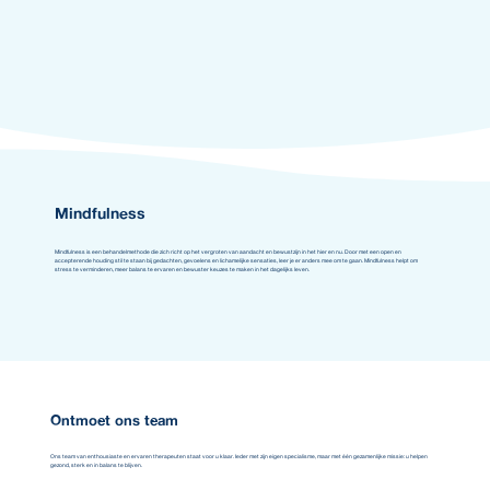
Mindfulness
Mindfulness is een behandelmethode die zich richt op het vergroten van aandacht en bewustzijn in het hier en nu. Door met een open en
accepterende houding stil te staan bij gedachten, gevoelens en lichamelijke sensaties, leer je er anders mee om te gaan. Mindfulness helpt om
stress te verminderen, meer balans te ervaren en bewuster keuzes te maken in het dagelijks leven.
Ontmoet ons team
Ons team van enthousiaste en ervaren therapeuten staat voor u klaar. Ieder met zijn eigen specialisme, maar met één gezamenlijke missie: u helpen
gezond, sterk en in balans te blijven.