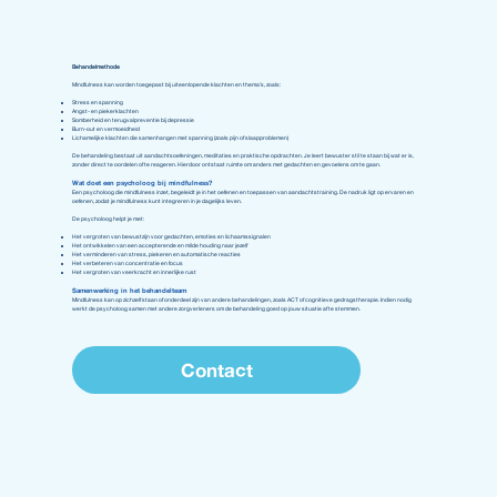
Behandelmethode
Mindfulness kan worden toegepast bij uiteenlopende klachten en thema’s, zoals:
Stress en spanning
Angst- en piekerklachten
Somberheid en terugvalpreventie bij depressie
Burn-out en vermoeidheid
Lichamelijke klachten die samenhangen met spanning (zoals pijn of slaapproblemen)
De behandeling bestaat uit aandachtsoefeningen, meditaties en praktische opdrachten. Je leert bewuster stil te staan bij wat er is,
zonder direct te oordelen of te reageren. Hierdoor ontstaat ruimte om anders met gedachten en gevoelens om te gaan.
Wat doet een psycholoog bij mindfulness?
Een psycholoog die mindfulness inzet, begeleidt je in het oefenen en toepassen van aandachtstraining. De nadruk ligt op ervaren en
oefenen, zodat je mindfulness kunt integreren in je dagelijks leven.
De psycholoog helpt je met:
Het vergroten van bewustzijn voor gedachten, emoties en lichaamssignalen
Het ontwikkelen van een accepterende en milde houding naar jezelf
Het verminderen van stress, piekeren en automatische reacties
Het verbeteren van concentratie en focus
Het vergroten van veerkracht en innerlijke rust
Samenwerking in het behandelteam
Mindfulness kan op zichzelf staan of onderdeel zijn van andere behandelingen, zoals ACT of cognitieve gedragstherapie. Indien nodig
werkt de psycholoog samen met andere zorgverleners om de behandeling goed op jouw situatie af te stemmen.
Contact